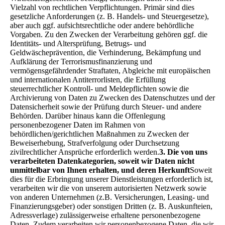
Vielzahl von rechtlichen Verpflichtungen. Primär sind dies
gesetzliche Anforderungen (z. B. Handels- und Steuergesetze),
aber auch ggf. aufsichtsrechtliche oder andere behördliche
Vorgaben. Zu den Zwecken der Verarbeitung gehören ggf. die
Identitäts- und Altersprüfung, Betrugs- und
Geldwäscheprävention, die Verhinderung, Bekämpfung und
Aufklärung der Terrorismusfinanzierung und
vermögensgefährdender Straftaten, Abgleiche mit europäischen
und internationalen Antiterrorlisten, die Erfüllung
steuerrechtlicher Kontroll- und Meldepflichten sowie die
Archivierung von Daten zu Zwecken des Datenschutzes und der
Datensicherheit sowie der Prüfung durch Steuer- und andere
Behörden. Darüber hinaus kann die Offenlegung
personenbezogener Daten im Rahmen von
behördlichen/gerichtlichen Maßnahmen zu Zwecken der
Beweiserhebung, Strafverfolgung oder Durchsetzung
zivilrechtlicher Ansprüche erforderlich werden.
3. Die von uns
verarbeiteten Datenkategorien, soweit wir Daten nicht
unmittelbar von Ihnen erhalten, und deren Herkunft
Soweit
dies für die Erbringung unserer Dienstleistungen erforderlich ist,
verarbeiten wir die von unserem autorisierten Netzwerk sowie
von anderen Unternehmen (z.B. Versicherungen, Leasing- und
Finanzierungsgeber) oder sonstigen Dritten (z. B. Auskunfteien,
Adressverlage) zulässigerweise erhaltene personenbezogene
Daten. Zudem verarbeiten wir personenbezogene Daten, die wir